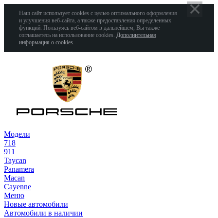
Наш сайт использует cookies с целью оптимального оформления
и улучшения веб-сайта, а также предоставления определенных
функций. Пользуясь веб-сайтом в дальнейшем, Вы также
соглашаетесь на использование cookies.
Дополнительная
информация о cookies.
Модели
718
911
Taycan
Panamera
Macan
Cayenne
Меню
Новые автомобили
Автомобили в наличии