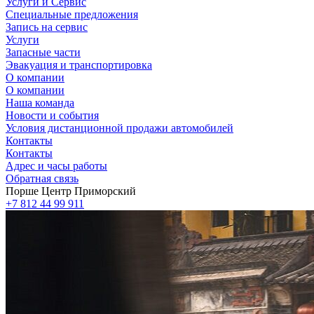
Услуги и Сервис
Специальные предложения
Запись на сервис
Услуги
Запасные части
Эвакуация и транспортировка
О компании
О компании
Наша команда
Новости и события
Условия дистанционной продажи автомобилей
Контакты
Контакты
Адрес и часы работы
Обратная связь
Порше Центр Приморский
+7 812 44 99 911