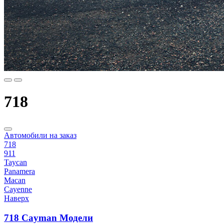
718
Автомобили на заказ
718
911
Taycan
Panamera
Macan
Cayenne
Наверх
718 Cayman Модели