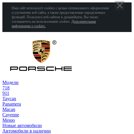
Наш сайт использует cookies с целью оптимального оформления
и улучшения веб-сайта, а также предоставления определенных
функций. Пользуясь веб-сайтом в дальнейшем, Вы также
соглашаетесь на использование cookies.
Дополнительная
информация о cookies.
Модели
718
911
Taycan
Panamera
Macan
Cayenne
Меню
Новые автомобили
Автомобили в наличии