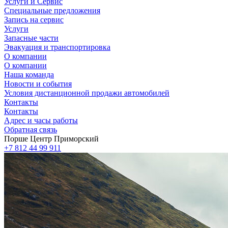
Услуги и Сервис
Специальные предложения
Запись на сервис
Услуги
Запасные части
Эвакуация и транспортировка
О компании
О компании
Наша команда
Новости и события
Условия дистанционной продажи автомобилей
Контакты
Контакты
Адрес и часы работы
Обратная связь
Порше Центр Приморский
+7 812 44 99 911