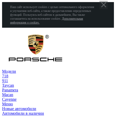
Наш сайт использует cookies с целью оптимального оформления
и улучшения веб-сайта, а также предоставления определенных
функций. Пользуясь веб-сайтом в дальнейшем, Вы также
соглашаетесь на использование cookies.
Дополнительная
информация о cookies.
Модели
718
911
Taycan
Panamera
Macan
Cayenne
Меню
Новые автомобили
Автомобили в наличии