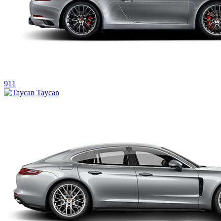
911
Taycan