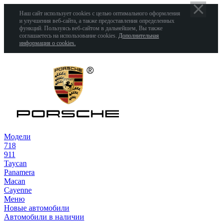
Наш сайт использует cookies с целью оптимального оформления
и улучшения веб-сайта, а также предоставления определенных
функций. Пользуясь веб-сайтом в дальнейшем, Вы также
соглашаетесь на использование cookies.
Дополнительная
информация о cookies.
Модели
718
911
Taycan
Panamera
Macan
Cayenne
Меню
Новые автомобили
Автомобили в наличии