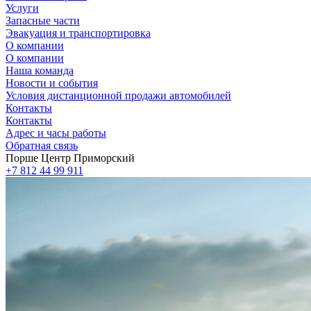
Услуги
Запасные части
Эвакуация и транспортировка
О компании
О компании
Наша команда
Новости и события
Условия дистанционной продажи автомобилей
Контакты
Контакты
Адрес и часы работы
Обратная связь
Порше Центр Приморский
+7 812 44 99 911