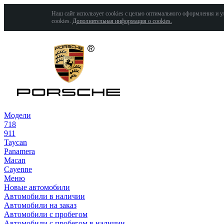
Наш сайт использует cookies с целью оптимального оформления и у
cookies.
Дополнительная информация о cookies.
Модели
718
911
Taycan
Panamera
Macan
Cayenne
Меню
Новые автомобили
Автомобили в наличии
Автомобили на заказ
Автомобили с пробегом
Автомобили с пробегом в наличии