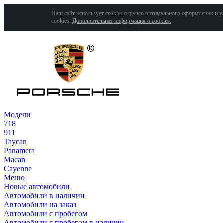
Наш сайт использует cookies с целью оптимального оформления и у
cookies.
Дополнительная информация о cookies.
Модели
718
911
Taycan
Panamera
Macan
Cayenne
Меню
Новые автомобили
Автомобили в наличии
Автомобили на заказ
Автомобили с пробегом
Автомобили с пробегом в наличии