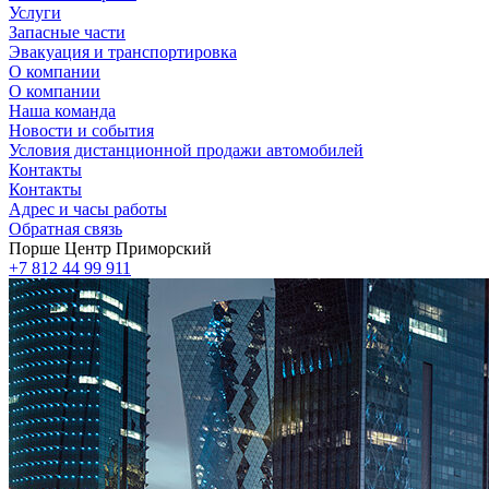
Услуги
Запасные части
Эвакуация и транспортировка
О компании
О компании
Наша команда
Новости и события
Условия дистанционной продажи автомобилей
Контакты
Контакты
Адрес и часы работы
Обратная связь
Порше Центр Приморский
+7 812 44 99 911